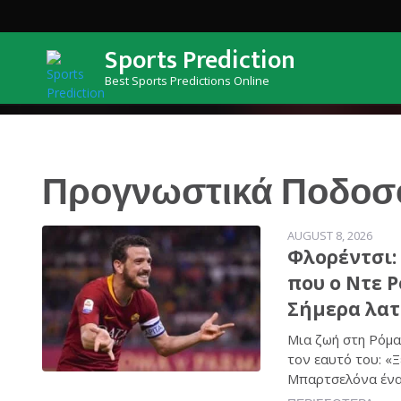
Sports Prediction
Best Sports Predictions Online
Π
Προγνωστικά Ποδοσ
AUGUST 8, 2026
Φλορέντσι: 
που ο Ντε Ρ
Σήμερα λατ
Μια ζωή στη Ρόμα
τον εαυτό του: «
Μπαρτσελόνα ένα γ