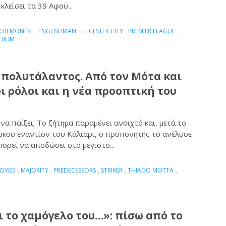
κλείσει τα 39 Αφού...
CREMONESE
,
ENGLISHMAN
,
LEICESTER CITY
,
PREMIER LEAGUE
,
ADIUM
ο πολυτάλαντος. Από τον Μότα και
οι ρόλοι και η νέα προοπτική του
να παίξει; Το ζήτημα παραμένει ανοιχτό και, μετά το
κου εναντίον του Κάλιαρι, ο προπονητής το ανέλυσε
ορεί να αποδώσει στο μέγιστο...
LOYED
,
MAJORITY
,
PREDECESSORS
,
STRIKER
,
THIAGO MOTTA
,
ι το χαμόγελο του…»: πίσω από το