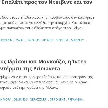
 Σπαλέτι προς τον Ντέιβιντ και τον
 δύο νέους επιθετικούς της Γιουβέντους δεν κατάφερε
μπιστοσύνη ώστε να αλλάξει την ιεραρχία. Και τώρα ο
πιανκονέρι» τους έβαλε στο στόχαστρο... Λίγο...
OMPLAIN
,
DAVID
,
JUVENTUS
,
OPENDA
,
SENSITIVE
,
SERANITY
,
υς Ιδρίσου και Μανκούζο, η Ίντερ
 ντέρμπι της Primavera
 ημίχρονο για τους «νερατζούρι», που επικράτησαν της
χτηκαν σχεδόν καμία απειλή στην άμυνα Στο Μιλάνο
λαφρώς νεότερη ομάδα της Μίλαν,...
LA MORA
,
DEMANDS
,
NERAZZURRI
,
OPPONENT
,
PRIMAVERA
,