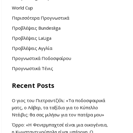
World Cup
Περισσότερα Προγνωστικά
Προβλέψεις Bundesliga
Προβλέψεις LaLiga
Προβλέψεις Αγγλία
Προγνωστικά Ποδοσφαίρου
Προγνωστικά Τένις
Recent Posts
Ο γιος του Πιετραντζέλι: «Τα ποδοσφαιρικά
ματς, ο Λάβερ, τα ταξίδια για το Κύπελλο
Ντέιβις: θα σας μιλήσω για τον πατέρα μου»
Όρρο: «Η Φενερμπαχτσέ είναι μια οικογένεια,
η Κωνσταντινούπολη είναι υπέροχη. Ο