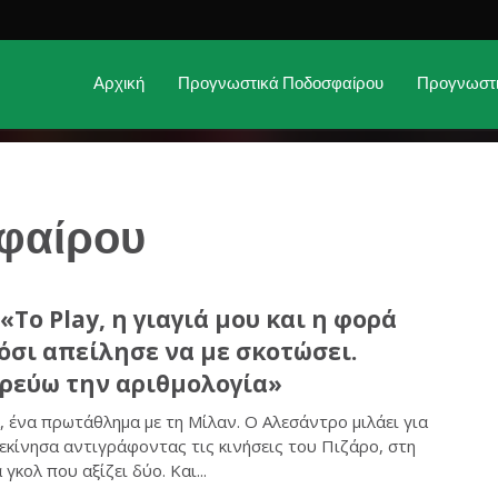
Αρχική
Προγνωστικά Ποδοσφαίρου
Προγνωστι
ρογνωστικά Ποδοσφαίρ
φαίρου
«Το Play, η γιαγιά μου και η φορά
όσι απείλησε να με σκοτώσει.
ρεύω την αριθμολογία»
, ένα πρωτάθλημα με τη Μίλαν. Ο Αλεσάντρο μιλάει για
Ξεκίνησα αντιγράφοντας τις κινήσεις του Πιζάρο, στη
κολ που αξίζει δύο. Και...