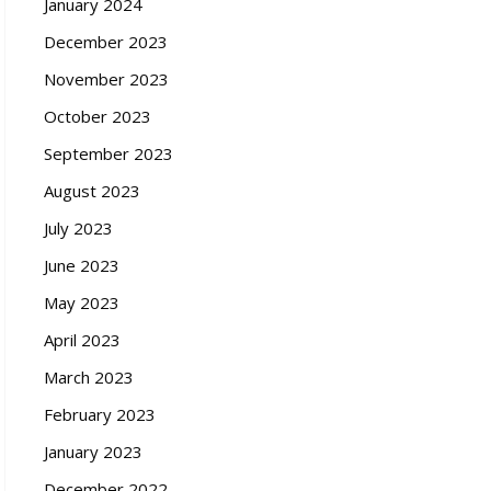
January 2024
December 2023
November 2023
October 2023
September 2023
August 2023
July 2023
June 2023
May 2023
April 2023
March 2023
February 2023
January 2023
December 2022