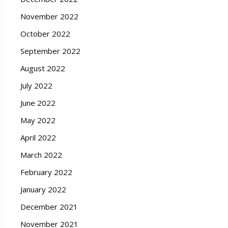
November 2022
October 2022
September 2022
August 2022
July 2022
June 2022
May 2022
April 2022
March 2022
February 2022
January 2022
December 2021
November 2021