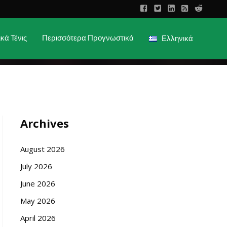
κά Τένις
Περισσότερα Προγνωστικά
Ελληνικά
ου
Archives
August 2026
July 2026
June 2026
May 2026
April 2026