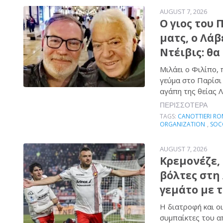
AUGUST 7, 2026
Ο γιος του
ματς, ο Λάβ
Ντέιβις: θα
Μιλάει ο Φιλίπο, 
γεύμα στο Παρίσι
αγάπη της θείας Λ
ΠΕΡΙΣΣΌΤΕΡΑ
TAGS:
CANOTTIERI R
ORGANIZATION
,
SOC
AUGUST 7, 2026
Κρεμονέζε, 
βόλτες στη
γεμάτο με 
Η διατροφή και οι
συμπαίκτες του α