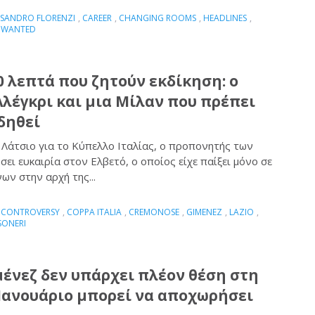
SSANDRO FLORENZI
,
CAREER
,
CHANGING ROOMS
,
HEADLINES
,
,
WANTED
0 λεπτά που ζητούν εκδίκηση: ο
Αλέγκρι και μια Μίλαν που πρέπει
δηθεί
 Λάτσιο για το Κύπελλο Ιταλίας, ο προπονητής των
ει ευκαιρία στον Ελβετό, ο οποίος είχε παίξει μόνο σε
ων στην αρχή της...
,
CONTROVERSY
,
COPPA ITALIA
,
CREMONOSE
,
GIMENEZ
,
LAZIO
,
SONERI
ιμένεζ δεν υπάρχει πλέον θέση στη
 Ιανουάριο μπορεί να αποχωρήσει