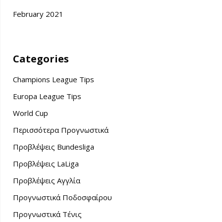
February 2021
Categories
Champions League Tips
Europa League Tips
World Cup
Περισσότερα Προγνωστικά
Προβλέψεις Bundesliga
Προβλέψεις LaLiga
Προβλέψεις Αγγλία
Προγνωστικά Ποδοσφαίρου
Προγνωστικά Τένις