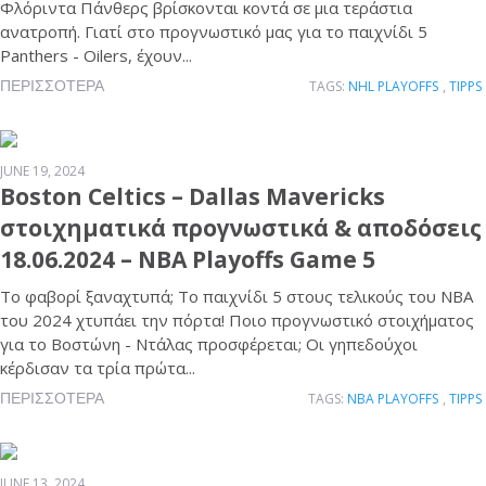
Φλόριντα Πάνθερς βρίσκονται κοντά σε μια τεράστια
ανατροπή. Γιατί στο προγνωστικό μας για το παιχνίδι 5
Panthers - Oilers, έχουν...
ΠΕΡΙΣΣΌΤΕΡΑ
TAGS:
NHL PLAYOFFS
,
TIPPS
JUNE 19, 2024
Boston Celtics – Dallas Mavericks
στοιχηματικά προγνωστικά & αποδόσεις
18.06.2024 – NBA Playoffs Game 5
Το φαβορί ξαναχτυπά; Το παιχνίδι 5 στους τελικούς του ΝΒΑ
του 2024 χτυπάει την πόρτα! Ποιο προγνωστικό στοιχήματος
για το Βοστώνη - Ντάλας προσφέρεται; Οι γηπεδούχοι
κέρδισαν τα τρία πρώτα...
ΠΕΡΙΣΣΌΤΕΡΑ
TAGS:
NBA PLAYOFFS
,
TIPPS
JUNE 13, 2024