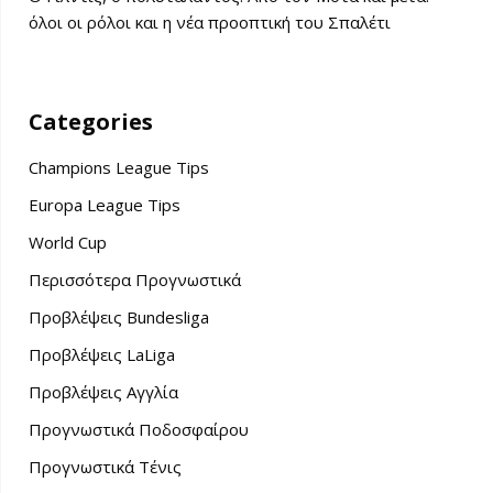
όλοι οι ρόλοι και η νέα προοπτική του Σπαλέτι
Categories
Champions League Tips
Europa League Tips
World Cup
Περισσότερα Προγνωστικά
Προβλέψεις Bundesliga
Προβλέψεις LaLiga
Προβλέψεις Αγγλία
Προγνωστικά Ποδοσφαίρου
Προγνωστικά Τένις