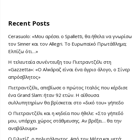
Recent Posts
Cerasuolo: «Μου αρέσει ο Spalletti, θα ήθελα να γνωρίσω
τον Sinner και τον Allegri. Το Ευρωπαϊκό Πρωτάθλημα;
Ελπίζω ότι…»
Η τελευταία συνέντευξη του Πιετραντζέλι στη
«Gazzetta»: «Ο Αλκάραζ είναι ένα άγριο άλογο, ο Σίνερ
απρόσβλητος»
Πιετραντζέλι, απεβίωσε ο πρώτος Ιταλός που κέρδισε
ένα Grand Slam: ήταν 92 ετών. Η αίθουσα
συλλυπητηρίων θα βρίσκεται στο «δικό του» γήπεδο
Ο Πιετραντζέλι και η κηδεία που ήθελε: «Στο γήπεδό
μου, υπάρχει χώρος στάθμευσης. Αν βρέξει… θα την
αναβάλουμε»
Ο Γιλντίζ, ο πολυτάλαντος. Από τον Μότα και μετά: