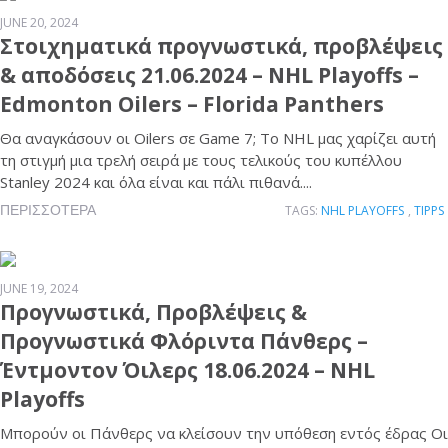
JUNE 20, 2024
Στοιχηματικά προγνωστικά, προβλέψεις
& αποδόσεις 21.06.2024 – NHL Playoffs –
Edmonton Oilers – Florida Panthers
Θα αναγκάσουν οι Oilers σε Game 7; Το NHL μας χαρίζει αυτή
τη στιγμή μια τρελή σειρά με τους τελικούς του κυπέλλου
Stanley 2024 και όλα είναι και πάλι πιθανά....
ΠΕΡΙΣΣΌΤΕΡΑ
TAGS:
NHL PLAYOFFS
,
TIPPS
JUNE 19, 2024
Προγνωστικά, Προβλέψεις &
Προγνωστικά Φλόριντα Πάνθερς –
Έντμοντον Όιλερς 18.06.2024 – NHL
Playoffs
Μπορούν οι Πάνθερς να κλείσουν την υπόθεση εντός έδρας Οι