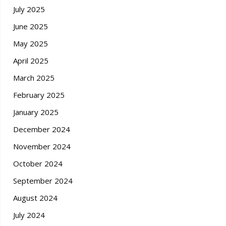
July 2025
June 2025
May 2025
April 2025
March 2025
February 2025
January 2025
December 2024
November 2024
October 2024
September 2024
August 2024
July 2024