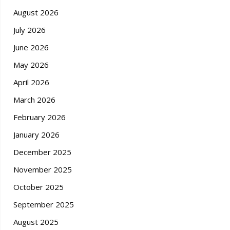
August 2026
July 2026
June 2026
May 2026
April 2026
March 2026
February 2026
January 2026
December 2025
November 2025
October 2025
September 2025
August 2025