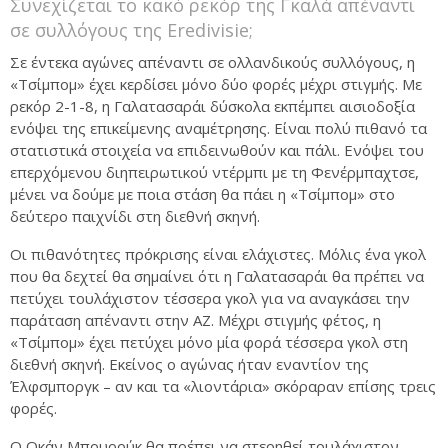
Συνεχίζεται το κακό ρεκόρ της Γκαλά απέναντι
σε συλλόγους της Eredivisie;
Σε έντεκα αγώνες απέναντι σε ολλανδικούς συλλόγους, η
«Τσίμπομ» έχει κερδίσει μόνο δύο φορές μέχρι στιγμής. Με
ρεκόρ 2-1-8, η Γαλατασαράι δύσκολα εκπέμπει αισιοδοξία
ενόψει της επικείμενης αναμέτρησης. Είναι πολύ πιθανό τα
στατιστικά στοιχεία να επιδεινωθούν και πάλι. Ενόψει του
επερχόμενου διηπειρωτικού ντέρμπι με τη Φενέρμπαχτσε,
μένει να δούμε με ποια στάση θα πάει η «Τσίμπομ» στο
δεύτερο παιχνίδι στη διεθνή σκηνή.
Οι πιθανότητες πρόκρισης είναι ελάχιστες. Μόλις ένα γκολ
που θα δεχτεί θα σημαίνει ότι η Γαλατασαράι θα πρέπει να
πετύχει τουλάχιστον τέσσερα γκολ για να αναγκάσει την
παράταση απέναντι στην ΑΖ. Μέχρι στιγμής φέτος, η
«Τσίμπομ» έχει πετύχει μόνο μία φορά τέσσερα γκολ στη
διεθνή σκηνή. Εκείνος ο αγώνας ήταν εναντίον της
Έλφσμποργκ – αν και τα «λιοντάρια» σκόραραν επίσης τρεις
φορές.
Ο Οκάν Μπουρούκ θα πρέπει να στερηθεί τουλάχιστον