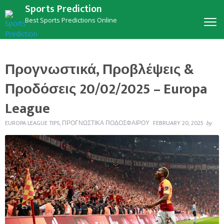
Sports Prediction
Best Sports Predictions Online
Προγνωστικά, Προβλέψεις &
Προδόσεις 20/02/2025 – Europa
League
EUROPA LEAGUE TIPS
,
ΠΡΟΓΝΩΣΤΙΚΆ ΠΟΔΟΣΦΑΊΡΟΥ
FEBRUARY 20, 2025
by