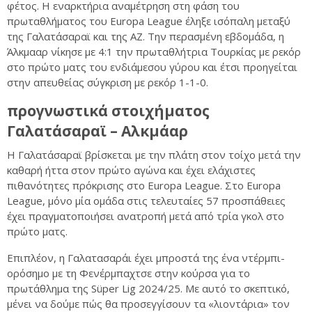
φέτος. Η εναρκτήρια αναμέτρηση στη φάση του
πρωταθλήματος του Europa League έληξε ισόπαλη μεταξύ
της Γαλατάσαραϊ και της ΑΖ. Την περασμένη εβδομάδα, η
Άλκμααρ νίκησε με 4:1 την πρωταθλήτρια Τουρκίας με ρεκόρ
στο πρώτο ματς του ενδιάμεσου γύρου και έτσι προηγείται
στην απευθείας σύγκριση με ρεκόρ 1-1-0.
προγνωστικά στοιχήματος
Γαλατάσαραϊ – Αλκμάαρ
Η Γαλατάσαραϊ βρίσκεται με την πλάτη στον τοίχο μετά την
καθαρή ήττα στον πρώτο αγώνα και έχει ελάχιστες
πιθανότητες πρόκρισης στο Europa League. Στο Europa
League, μόνο μία ομάδα στις τελευταίες 57 προσπάθειες
έχει πραγματοποιήσει ανατροπή μετά από τρία γκολ στο
πρώτο ματς.
Επιπλέον, η Γαλατασαράι έχει μπροστά της ένα ντέρμπι-
ορόσημο με τη Φενέρμπαχτσε στην κούρσα για το
πρωτάθλημα της Süper Lig 2024/25. Με αυτό το σκεπτικό,
μένει να δούμε πώς θα προσεγγίσουν τα «λιοντάρια» τον