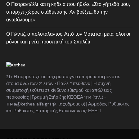
Ο Πιετραντζέλι και η κηδεία που ήθελε: «Στο γήπεδό μου,
υπάρχει χώρος στάθμευσης. Αν βρέξει… θα την
αναβάλουμε»
Ο Γιλντίζ, ο πολυτάλαντος. Από τον Μότα και μετά: όλοι οι
ρόλοι και η νέα προοπτική του Σπαλέτι
21+ Η συμμετοχή σε τυχερά παίγνια επιτρέπεται μόνο σε
άτομα άνω των 21 ετών - Παίξε Υπεύθυνα | Η συχνή
συμμετοχή εκθέτει σε κίνδυνο εθισμού και απώλειας
περιουσίας | Γραμμή Στήριξης ΚΕΘΕΑ 1114 (τηλ.) -
1114a@kethea-alfa.gr (ηλ. ταχυδρομείο) | Αρμόδιος Ρυθμιστής
και Ρυθμιστής Εμπορικής Επικοινωνίας: ΕΕΕΠ