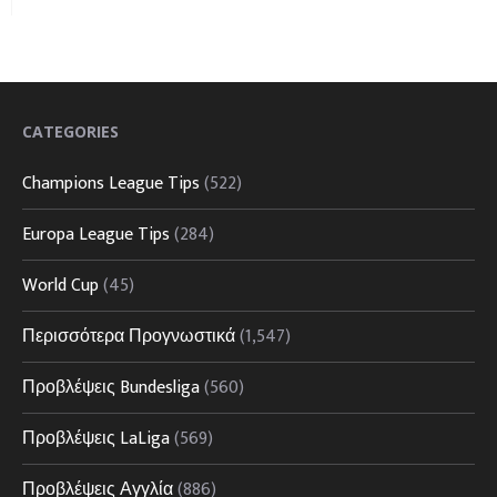
CATEGORIES
Champions League Tips
(522)
Europa League Tips
(284)
World Cup
(45)
Περισσότερα Προγνωστικά
(1,547)
Προβλέψεις Bundesliga
(560)
Προβλέψεις LaLiga
(569)
Προβλέψεις Αγγλία
(886)