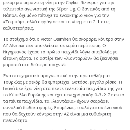
ρεκόρ μια σημαντική νίκη στην Caykur Rizespor για την
τελευταία αγωνιστική της Süper Lig. Ο δανεικός από τη
Νάπολι όχι μόνο πέτυχε το εναρκτήριο γκολ για την
«Τσιμπόμ», αλλά σφράγισε και τη νίκη με το 2-1 στις
καθυστερήσεις.
Το στοίχημα ότι ο Victor Osimhen θα σκοράρει κόντρα στην
AZ Alkmaar δεν αποκλείεται σε καμία περίπτωση. Ο
Νιγηριανός έχασε το πρώτο παιχνίδι λόγω αποβολής με
κίτρινη κάρτα. Το αστέρι των «λιονταριών» θα ξεκινήσει
μπροστά στο δεύτερο παιχνίδι
Ένα στοιχηματικό προγνωστικό στην πρωταθλήτρια
Τουρκίας με ρεκόρ θα εμπεριέχει, ωστόσο, μεγάλο ρίσκο. Η
Γκαλά δεν έχει νίκη στα πέντε τελευταία παιχνίδια της για
το Κύπελλο Ευρώπης και έχει πενιχρό ρεκόρ 0-3-2. Σε αυτά
τα πέντε παιχνίδια, τα «λιοντάρια» έχουν σκοράρει
συνολικά δώδεκα φορές. Επομένως, τουλάχιστον ένα γκολ
που θα δεχτούν κόντρα στην ΑΖ είναι μια ευδιάκριτη
πιθανότητα