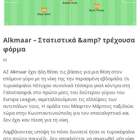
Alkmaar – Στατιστικά &amp? τρέχουσα
φόρμα
Η
AZ Alkmaar έχει ήδη θέσει τις βάσεις για μια θέση στον
επόμενο γύρο με τη νίκη της την περασμένη εβδομάδα. Οι
τυροκέφαλοι πέτυχαν συνολικά τέσσερα γκολ κόντρα στη
Γαλατασαράι στο πρώτο ματς του δεύτερου γύρου του
Europa League, εκμεταλλευόμενοι τις ελλείψεις των
αντιπάλων τους. Η ομάδα του Μάαρτεν Μάρτενς ταξιδεύει
τώρα στην Κωνσταντινούπολη για τον επαναληπτικό και
δεν έχει καν πίεση για τη νίκη.
Λαμβάνοντας υπόψη το πόσο δυνατοί ήταν οι τυροκέφαλοι
στο πρώτο παιχνίδι, δεν αποκλείεται να σημειωθεί νέα νίκη