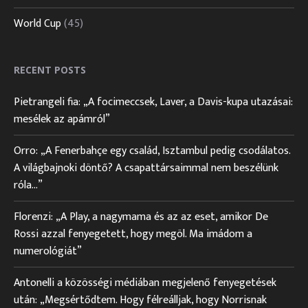
World Cup
(45)
RECENT POSTS
Pietrangeli fia: „A focimeccsek, Laver, a Davis-kupa utazásai:
mesélek az apámról”
Orro: „A Fenerbahçe egy család, Isztambul pedig csodálatos.
A világbajnoki döntő? A csapattársaimmal nem beszélünk
róla…”
Florenzi: „A Play, a nagymama és az az eset, amikor De
Rossi azzal fenyegetett, hogy megöl. Ma imádom a
numerológiát”
Antonelli a közösségi médiában megjelenő fenyegetések
után: „Megsértődtem. Hogy félreálljak, hogy Norrisnak