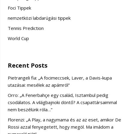
Foci Tippek
nemzetközi labdarúgási tippek
Tennis Prediction
World Cup
Recent Posts
Pietrangeli fia: „A focimeccsek, Laver, a Davis-kupa
utazásai: mesélek az apámról”
Orro: „A Fenerbahçe egy család, Isztambul pedig
csodálatos. A világbajnoki döntő? A csapattársaimmal
nem beszélünk róla…”
Florenzi: „A Play, a nagymama és az az eset, amikor De
Rossi azzal fenyegetett, hogy megöl. Ma imádom a
numerológiát”