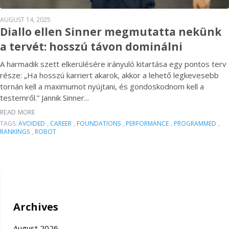
AUGUST 14, 2025
Diallo ellen Sinner megmutatta nekünk
a tervét: hosszú távon dominálni
A harmadik szett elkerülésére irányuló kitartása egy pontos terv
része: „Ha hosszú karriert akarok, akkor a lehető legkevesebb
tornán kell a maximumot nyújtani, és gondoskodnom kell a
testemről.” Jannik Sinner...
READ MORE
TAGS:
AVOIDED
,
CAREER
,
FOUNDATIONS
,
PERFORMANCE
,
PROGRAMMED
,
RANKINGS
,
ROBOT
Archives
August 2026