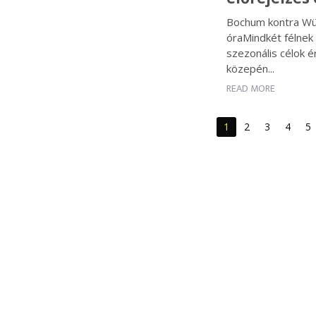
Bochum kontra Wür
óraMindkét félnek
szezonális célok 
közepén...
READ MORE
1
2
3
4
5