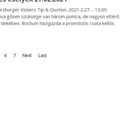
zburger Kickers Tip & Quoten, 2021.2.27. - 13:00
 sürgősen szüksége van három pontra, de nagyon eltérő
érdekében. Bochum házigazda a promóciós csata kellős
6
7
Next
Last