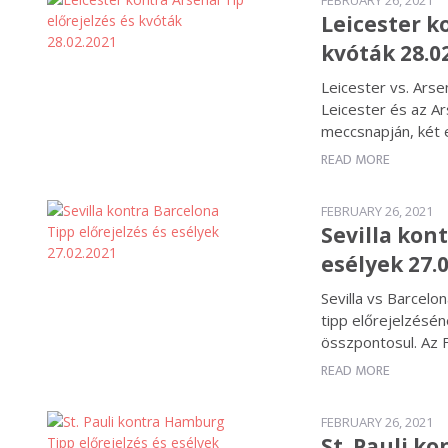
FEBRUARY 26, 2021
Leicester k
kvóták 28.0
Leicester vs. Ars
Leicester és az A
meccsnapján, két e
READ MORE
FEBRUARY 26, 2021
Sevilla kon
esélyek 27.
Sevilla vs Barcelo
tipp előrejelzésén
összpontosul. Az F
READ MORE
FEBRUARY 26, 2021
St. Pauli k