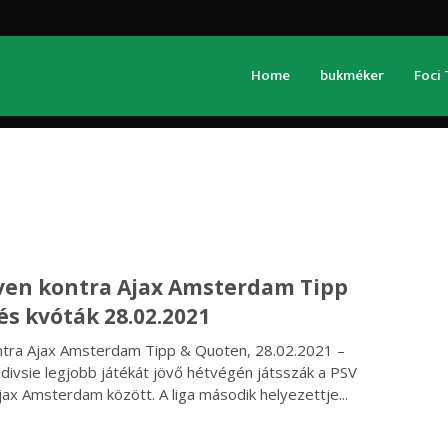
Home
bukméker
Foci 
Month:
February 2021
ven kontra Ajax Amsterdam Tipp
és kvóták 28.02.2021
ntra Ajax Amsterdam Tipp & Quoten, 28.02.2021 –
divsie legjobb játékát jövő hétvégén játsszák a PSV
ax Amsterdam között. A liga második helyezettje...