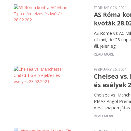
FEBRUARY 26, 2021
AS Róma kon
kvóták 28.0
AS Rome vs AC Mil
elhinni, de 23 nap
áll. Jelenleg...
READ MORE
FEBRUARY 26, 2021
Chelsea vs.
és esélyek 
Chelsea vs. Manch
PMAz Angol Premi
meccsnapon játssz
READ MORE