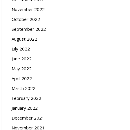
November 2022
October 2022
September 2022
August 2022
July 2022
June 2022
May 2022
April 2022
March 2022
February 2022
January 2022
December 2021
November 2021