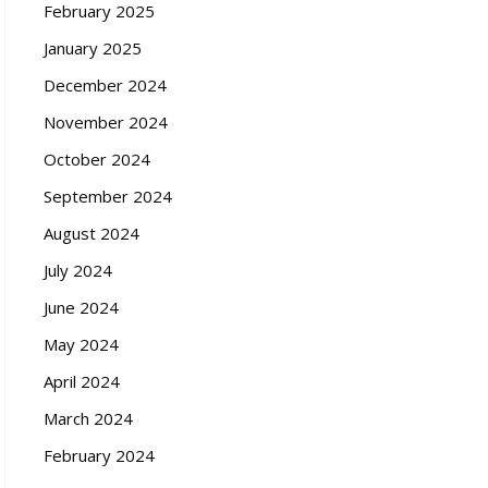
February 2025
January 2025
December 2024
November 2024
October 2024
September 2024
August 2024
July 2024
June 2024
May 2024
April 2024
March 2024
February 2024