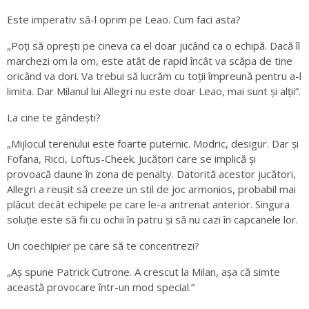
Este imperativ să-l oprim pe Leao. Cum faci asta?
„Poți să oprești pe cineva ca el doar jucând ca o echipă. Dacă îl
marchezi om la om, este atât de rapid încât va scăpa de tine
oricând va dori. Va trebui să lucrăm cu toții împreună pentru a-l
limita. Dar Milanul lui Allegri nu este doar Leao, mai sunt și alții”.
La cine te gândești?
„Mijlocul terenului este foarte puternic. Modric, desigur. Dar și
Fofana, Ricci, Loftus-Cheek. Jucători care se implică și
provoacă daune în zona de penalty. Datorită acestor jucători,
Allegri a reușit să creeze un stil de joc armonios, probabil mai
plăcut decât echipele pe care le-a antrenat anterior. Singura
soluție este să fii cu ochii în patru și să nu cazi în capcanele lor.
Un coechipier pe care să te concentrezi?
„Aș spune Patrick Cutrone. A crescut la Milan, așa că simte
această provocare într-un mod special.”