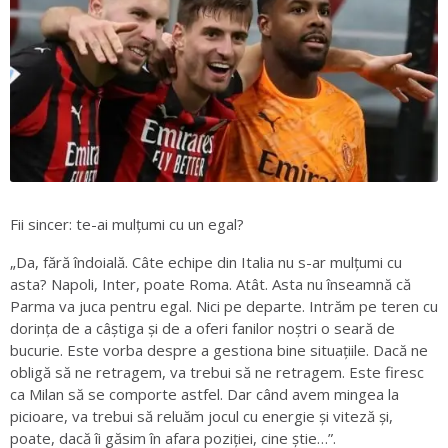
Fii sincer: te-ai mulțumi cu un egal?
„Da, fără îndoială. Câte echipe din Italia nu s-ar mulțumi cu
asta? Napoli, Inter, poate Roma. Atât. Asta nu înseamnă că
Parma va juca pentru egal. Nici pe departe. Intrăm pe teren cu
dorința de a câștiga și de a oferi fanilor noștri o seară de
bucurie. Este vorba despre a gestiona bine situațiile. Dacă ne
obligă să ne retragem, va trebui să ne retragem. Este firesc
ca Milan să se comporte astfel. Dar când avem mingea la
picioare, va trebui să reluăm jocul cu energie și viteză și,
poate, dacă îi găsim în afara poziției, cine știe…”.