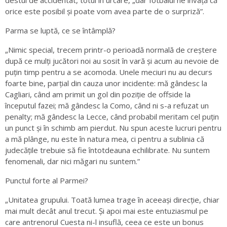
orice este posibil și poate vom avea parte de o surpriză”.
Parma se luptă, ce se întâmplă?
„Nimic special, trecem printr-o perioadă normală de creștere
după ce mulți jucători noi au sosit în vară și acum au nevoie de
puțin timp pentru a se acomoda. Unele meciuri nu au decurs
foarte bine, parțial din cauza unor incidente: mă gândesc la
Cagliari, când am primit un gol din poziție de offside la
începutul fazei; mă gândesc la Como, când ni s-a refuzat un
penalty; mă gândesc la Lecce, când probabil meritam cel puțin
un punct și în schimb am pierdut. Nu spun aceste lucruri pentru
a mă plânge, nu este în natura mea, ci pentru a sublinia că
judecățile trebuie să fie întotdeauna echilibrate. Nu suntem
fenomenali, dar nici măgari nu suntem.”
Punctul forte al Parmei?
„Unitatea grupului. Toată lumea trage în aceeași direcție, chiar
mai mult decât anul trecut. Și apoi mai este entuziasmul pe
care antrenorul Cuesta ni-l insuflă, ceea ce este un bonus