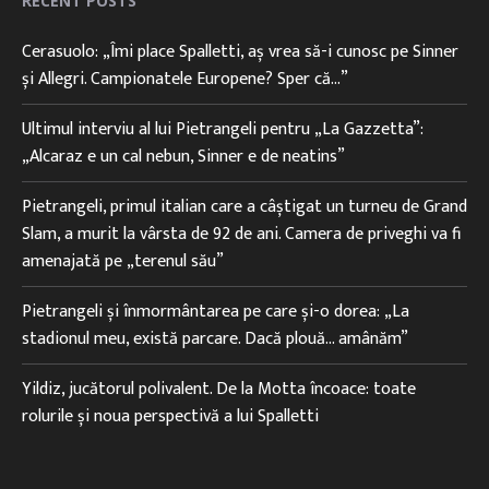
RECENT POSTS
Cerasuolo: „Îmi place Spalletti, aș vrea să-i cunosc pe Sinner
și Allegri. Campionatele Europene? Sper că…”
Ultimul interviu al lui Pietrangeli pentru „La Gazzetta”:
„Alcaraz e un cal nebun, Sinner e de neatins”
Pietrangeli, primul italian care a câștigat un turneu de Grand
Slam, a murit la vârsta de 92 de ani. Camera de priveghi va fi
amenajată pe „terenul său”
Pietrangeli și înmormântarea pe care și-o dorea: „La
stadionul meu, există parcare. Dacă plouă… amânăm”
Yildiz, jucătorul polivalent. De la Motta încoace: toate
rolurile și noua perspectivă a lui Spalletti