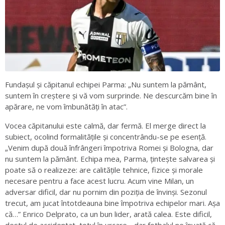
Fundaşul şi căpitanul echipei Parma: „Nu suntem la pământ,
suntem în creştere şi vă vom surprinde. Ne descurcăm bine în
apărare, ne vom îmbunătăţi în atac”.
Vocea căpitanului este calmă, dar fermă. El merge direct la
subiect, ocolind formalitățile și concentrându-se pe esență.
„Venim după două înfrângeri împotriva Romei și Bologna, dar
nu suntem la pământ. Echipa mea, Parma, țintește salvarea și
poate să o realizeze: are calitățile tehnice, fizice și morale
necesare pentru a face acest lucru. Acum vine Milan, un
adversar dificil, dar nu pornim din poziția de învinși. Sezonul
trecut, am jucat întotdeauna bine împotriva echipelor mari. Așa
că…” Enrico Delprato, ca un bun lider, arată calea. Este dificil,
destul de accidentat, totul în urcare, „dar fotbalul ne învață că