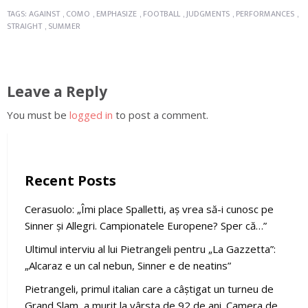
TAGS:
AGAINST
,
COMO
,
EMPHASIZE
,
FOOTBALL
,
JUDGMENTS
,
PERFORMANCES
,
STRAIGHT
,
SUMMER
Leave a Reply
You must be
logged in
to post a comment.
Recent Posts
Cerasuolo: „Îmi place Spalletti, aș vrea să-i cunosc pe
Sinner și Allegri. Campionatele Europene? Sper că…”
Ultimul interviu al lui Pietrangeli pentru „La Gazzetta”:
„Alcaraz e un cal nebun, Sinner e de neatins”
Pietrangeli, primul italian care a câștigat un turneu de
Grand Slam, a murit la vârsta de 92 de ani. Camera de