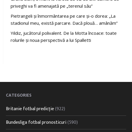
priveghi va fi amenajată pe „terenul său”
Pietrangeli și înmormântarea pe care și-o dorea: „La
stadionul meu, există parcare. Dacă plouă… amânăm”
Yildiz, jucătorul polivalent. De la Motta încoace: toate
rolurile și noua perspectivă a lui Spalletti
CATEGORIES
Britanie fotbal predicție
(922)
Bundesliga fotbal pronosticuri
(590)