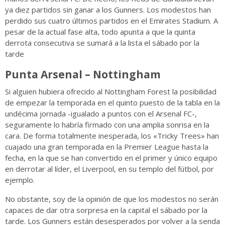
ya diez partidos sin ganar a los Gunners. Los modestos han
perdido sus cuatro últimos partidos en el Emirates Stadium. A
pesar de la actual fase alta, todo apunta a que la quinta
derrota consecutiva se sumará a la lista el sábado por la
tarde
Punta Arsenal – Nottingham
Si alguien hubiera ofrecido al Nottingham Forest la posibilidad
de empezar la temporada en el quinto puesto de la tabla en la
undécima jornada -igualado a puntos con el Arsenal FC-,
seguramente lo habría firmado con una amplia sonrisa en la
cara. De forma totalmente inesperada, los «Tricky Trees» han
cuajado una gran temporada en la Premier League hasta la
fecha, en la que se han convertido en el primer y único equipo
en derrotar al líder, el Liverpool, en su templo del fútbol, por
ejemplo.
No obstante, soy de la opinión de que los modestos no serán
capaces de dar otra sorpresa en la capital el sábado por la
tarde. Los Gunners están desesperados por volver a la senda