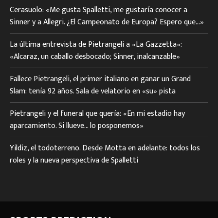
Cerasuolo: «Me gusta Spalletti, me gustaría conocer a
Sinner y a Allegri. ¿El Campeonato de Europa? Espero que…»
La última entrevista de Pietrangeli a «La Gazzetta»:
«Alcaraz, un caballo desbocado; Sinner, inalcanzable»
Fallece Pietrangeli, el primer italiano en ganar un Grand
Slam: tenía 92 años. Sala de velatorio en «su» pista
Pietrangeli y el funeral que quería: «En mi estadio hay
aparcamiento. Si llueve… lo posponemos»
Yildiz, el todoterreno. Desde Motta en adelante: todos los
roles y la nueva perspectiva de Spalletti