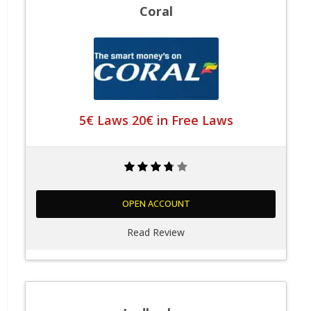
Coral
5€ Laws 20€ in Free Laws
OPEN ACCOUNT
Read Review