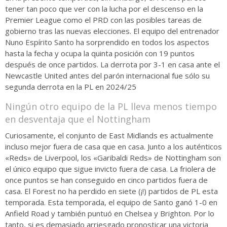
tener tan poco que ver con la lucha por el descenso en la
Premier League como el PRD con las posibles tareas de
gobierno tras las nuevas elecciones. El equipo del entrenador
Nuno Espírito Santo ha sorprendido en todos los aspectos
hasta la fecha y ocupa la quinta posición con 19 puntos
después de once partidos. La derrota por 3-1 en casa ante el
Newcastle United antes del parón internacional fue sólo su
segunda derrota en la PL en 2024/25
Ningún otro equipo de la PL lleva menos tiempo
en desventaja que el Nottingham
Curiosamente, el conjunto de East Midlands es actualmente
incluso mejor fuera de casa que en casa. Junto a los auténticos
«Reds» de Liverpool, los «Garibaldi Reds» de Nottingham son
el único equipo que sigue invicto fuera de casa. La friolera de
once puntos se han conseguido en cinco partidos fuera de
casa. El Forest no ha perdido en siete (¡!) partidos de PL esta
temporada. Esta temporada, el equipo de Santo ganó 1-0 en
Anfield Road y también puntuó en Chelsea y Brighton. Por lo
tanto, si es demasiado arriesgado pronosticar una victoria