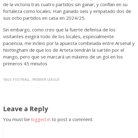
de la victoria tras cuatro partidos sin ganar, y confían en su
fortaleza como locales. Han ganado seis y empatado dos de
sus ocho partidos en casa en 2024/25.
Sin embargo, como creo que la fuerte defensa de los
visitantes exigirá todo de los locales, especialmente
paciencia, me inclino por la apuesta combinada entre Arsenal y
Nottingham de que los de Arteta tendrán la sartén por el
mango, pero que se marcará un máximo de un gol en los
primeros 45 minutos
TAGS:
FOOTBALL
,
PREMIER LEAGUE
Leave a Reply
You must be
logged in
to post a comment.