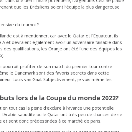
. Dans une demi-finale potentielle, l’Argentine. Cela ne plaide
enant que les Brésiliens soient l’équipe la plus dangereuse
fensive du tournoi ?
ande est à mentionner, car avec le Qatar et l’Equateur, ils
 A et devraient également avoir un adversaire faisable dans
 des qualifications, les Oranje ont été l’une des équipes les
6).
ui pourrait profiter de son match du premier tour contre
 même le Danemark sont des favoris secrets dans cette
raîneur Louis van Gaal. Subjectivement, je vois même les
buts lors de la Coupe du monde 2022?
 en tout cas la peine d’exclure à l’avance une potentielle
l’Arabie saoudite ou le Qatar ont très peu de chances de se
de et sont donc prédestinées à ce marché de paris.