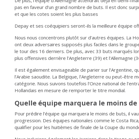
De plus, l’équipe d’Allemagne attendrait déjà en demi-finale
pas en faveur d’un grand nombre de buts. Il est donc surpr
et que les cotes soient les plus basses
Depay et ses coéquipiers seront-ils la meilleure équipe of
Nous nous concentrons plutôt sur d’autres équipes. La Holl
ont deux adversaires supposés plus faciles dans le groupe
le tour des 16 derniers. De plus, avec 33 buts marqués lors
plus offensives derrière l’Angleterre (39) et l’Allemagne (3
Il est également envisageable de parier sur l’Argentine, q
l’Arabie saoudite. La Belgique, l’Angleterre ou peut-être
catégorie. Nous suivons toutefois l’Onze national de l’ent
Hollandais en mesure de remporter le titre mondial.
Quelle équipe marquera le moins de 
Pour prédire l’équipe qui marquera le moins de buts, il vaut
progression. Des équipes nationales comme le Costa Rica, 
qualifier pour les huitièmes de finale de la Coupe du mon