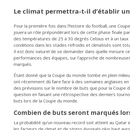
Le climat permettra-t-il d’établir 
Pour la première fois dans l’histoire du football, une Coup
jouera un rôle prépondérant lors de cette phase finale parti
des températures de 25 à 30 degrés Celsius et à un taux 
conditions dans les stades refroidis et climatisés sont tot
Il est donc naturel de se demander dans quelle mesure ces
performances des équipes, sur l’approche de nombreuses 
marqués.
Étant donné que la Coupe du monde tombe en plein milieu d
ont récemment dû faire face à des semaines anglaises en séri
des prévisions sur le nombre de buts que pour la Coupe
question en faisant une rétrospective des derniers tourno
buts lors de la Coupe du monde.
Combien de buts seront marqués lor
La probabilité qu’un nouveau record soit atteint au Qatar e
les facteurs de climat et de stress évoqués plus haut au