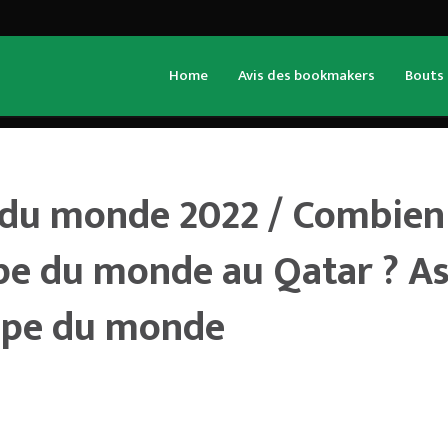
Home
Avis des bookmakers
Bouts 
 du monde 2022 / Combien
e au Qatar ? Astuce, pro
 du monde 2022 / Combien 
– Spécial Coupe du mond
pe du monde au Qatar ? As
oupe du monde