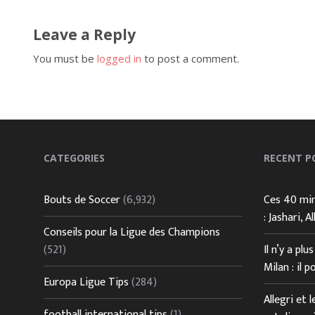
Leave a Reply
You must be
logged in
to post a comment.
CATEGORIES
RECENT P
Bouts de Soccer
(6,932)
Ces 40 min
: Jashari, 
Conseils pour la Ligue des Champions
(521)
Il n’y a pl
Milan : il p
Europa Ligue Tips
(284)
Allegri et 
football international tips
(1)