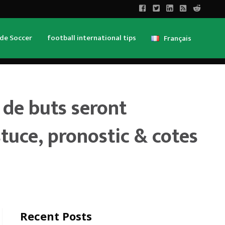
de Soccer
football international tips
Français
 de buts seront marqués
nostic & cotes 15.11.2022
de buts seront
e
tuce, pronostic & cotes
Recent Posts