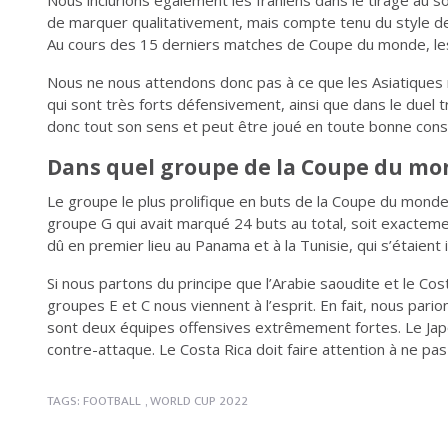
Nous inclurions également les Iraniens dans le tirage au 
de marquer qualitativement, mais compte tenu du style de 
Au cours des 15 derniers matches de Coupe du monde, les
Nous ne nous attendons donc pas à ce que les Asiatiques m
qui sont très forts défensivement, ainsi que dans le duel 
donc tout son sens et peut être joué en toute bonne cons
Dans quel groupe de la Coupe du mon
Le groupe le plus prolifique en buts de la Coupe du monde 
groupe G qui avait marqué 24 buts au total, soit exacteme
dû en premier lieu au Panama et à la Tunisie, qui s’étaient
Si nous partons du principe que l’Arabie saoudite et le Cost
groupes E et C nous viennent à l’esprit. En fait, nous pari
sont deux équipes offensives extrêmement fortes. Le Ja
contre-attaque. Le Costa Rica doit faire attention à ne pas 
TAGS:
FOOTBALL
,
WORLD CUP 2022