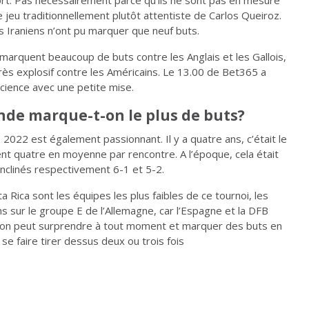
sort. Pas nécessairement parce qu’ils ne sont pas en mesure
jeu traditionnellement plutôt attentiste de Carlos Queiroz.
 Iraniens n’ont pu marquer que neuf buts.
arquent beaucoup de buts contre les Anglais et les Gallois,
très explosif contre les Américains. Le 13.00 de Bet365 a
cience avec une petite mise.
de marque-t-on le plus de buts?
2022 est également passionnant. Il y a quatre ans, c’était le
nt quatre en moyenne par rencontre. A l’époque, cela était
 inclinés respectivement 6-1 et 5-2.
a Rica sont les équipes les plus faibles de ce tournoi, les
ons sur le groupe E de l’Allemagne, car l’Espagne et la DFB
pon peut surprendre à tout moment et marquer des buts en
se faire tirer dessus deux ou trois fois