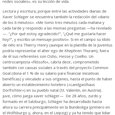
redes sociales», es su lección de vida.
Lectura y escritura, porque entre las actividades diarias de
Xaver Schlager se encuentra también la redacción del «diario
de los 6 minutos». «Me tomo tres minutos cada mañana y
cada tarde y respondo a las mismas preguntas —ha revelado
—. “¿Por qué estoy agradecido?”, “¿Qué me gustaría hacer
hoy?”, y escribo un mensaje positivo». Si en el campo su ídolo
de niño era Thierry Henry (aunque en la plantilla de la Juventus
podría representar el alter ego de Khephren Thuram), fuera
de él sus referentes son Osho, Hesse y Coelho. Un
centrocampista «filósofo», cabría decir, comprometido
también con causas sociales a través del proyecto Common
Goal (dona el 1 % de su salario para financiar iniciativas
benéficas) y vinculado a sus orígenes, hasta el punto de haber
abierto un establecimiento hotelero («Landgasthaus
Dorfrichter») en su pueblo natal (St. Valentin, en Austria).
juve, cómo juega xaver schlager— De 28 años, zurdo y
formado en el Salzburgo, Schlager ha desarrollado hasta
ahora su carrera principalmente en la Bundesliga (primero en
el Wolfsburgo y, ahora, en el Leipzig) y ya ha tenido que lidiar