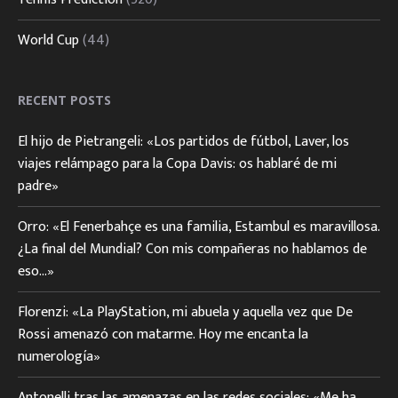
World Cup
(44)
RECENT POSTS
El hijo de Pietrangeli: «Los partidos de fútbol, Laver, los
viajes relámpago para la Copa Davis: os hablaré de mi
padre»
Orro: «El Fenerbahçe es una familia, Estambul es maravillosa.
¿La final del Mundial? Con mis compañeras no hablamos de
eso…»
Florenzi: «La PlayStation, mi abuela y aquella vez que De
Rossi amenazó con matarme. Hoy me encanta la
numerología»
Antonelli tras las amenazas en las redes sociales: «Me ha