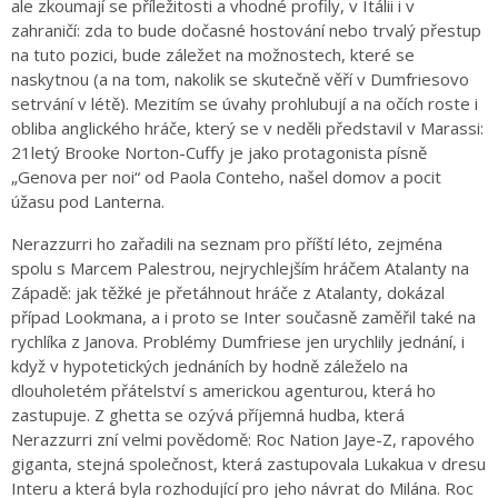
ale zkoumají se příležitosti a vhodné profily, v Itálii i v
zahraničí: zda to bude dočasné hostování nebo trvalý přestup
na tuto pozici, bude záležet na možnostech, které se
naskytnou (a na tom, nakolik se skutečně věří v Dumfriesovo
setrvání v létě). Mezitím se úvahy prohlubují a na očích roste i
obliba anglického hráče, který se v neděli představil v Marassi:
21letý Brooke Norton-Cuffy je jako protagonista písně
„Genova per noi“ od Paola Conteho, našel domov a pocit
úžasu pod Lanterna.
Nerazzurri ho zařadili na seznam pro příští léto, zejména
spolu s Marcem Palestrou, nejrychlejším hráčem Atalanty na
Západě: jak těžké je přetáhnout hráče z Atalanty, dokázal
případ Lookmana, a i proto se Inter současně zaměřil také na
rychlíka z Janova. Problémy Dumfriese jen urychlily jednání, i
když v hypotetických jednáních by hodně záleželo na
dlouholetém přátelství s americkou agenturou, která ho
zastupuje. Z ghetta se ozývá příjemná hudba, která
Nerazzurri zní velmi povědomě: Roc Nation Jaye-Z, rapového
giganta, stejná společnost, která zastupovala Lukakua v dresu
Interu a která byla rozhodující pro jeho návrat do Milána. Roc