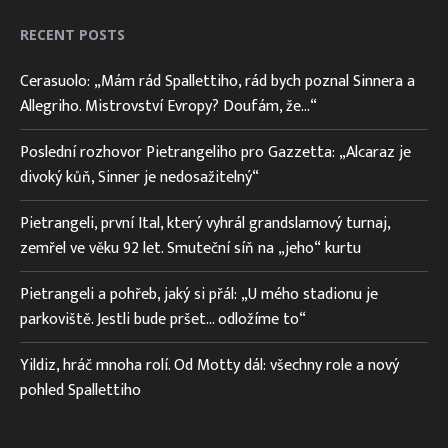
RECENT POSTS
Cerasuolo: „Mám rád Spallettiho, rád bych poznal Sinnera a
Allegriho. Mistrovství Evropy? Doufám, že…“
Poslední rozhovor Pietrangeliho pro Gazzetta: „Alcaraz je
divoký kůň, Sinner je nedosažitelný“
Pietrangeli, první Ital, který vyhrál grandslamový turnaj,
zemřel ve věku 92 let. Smuteční síň na „jeho“ kurtu
Pietrangeli a pohřeb, jaký si přál: „U mého stadionu je
parkoviště. Jestli bude pršet… odložíme to“
Yildiz, hráč mnoha rolí. Od Motty dál: všechny role a nový
pohled Spallettiho