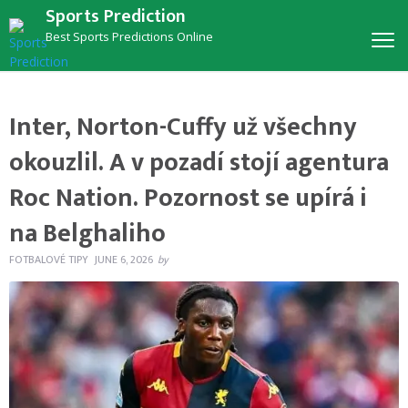
Sports Prediction
Best Sports Predictions Online
Inter, Norton-Cuffy už všechny
okouzlil. A v pozadí stojí agentura
Roc Nation. Pozornost se upírá i
na Belghaliho
FOTBALOVÉ TIPY
JUNE 6, 2026
by