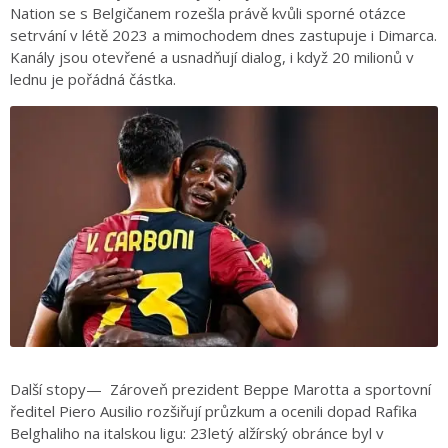
Nation se s Belgičanem rozešla právě kvůli sporné otázce
setrvání v létě 2023 a mimochodem dnes zastupuje i Dimarca.
Kanály jsou otevřené a usnadňují dialog, i když 20 milionů v
lednu je pořádná částka.
Další stopy— Zároveň prezident Beppe Marotta a sportovní
ředitel Piero Ausilio rozšiřují průzkum a ocenili dopad Rafika
Belghaliho na italskou ligu: 23letý alžírský obránce byl v