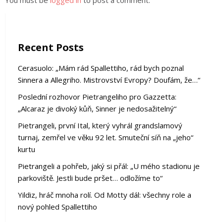
You must be
logged in
to post a comment.
Recent Posts
Cerasuolo: „Mám rád Spallettiho, rád bych poznal
Sinnera a Allegriho. Mistrovství Evropy? Doufám, že…“
Poslední rozhovor Pietrangeliho pro Gazzetta:
„Alcaraz je divoký kůň, Sinner je nedosažitelný“
Pietrangeli, první Ital, který vyhrál grandslamový
turnaj, zemřel ve věku 92 let. Smuteční síň na „jeho“
kurtu
Pietrangeli a pohřeb, jaký si přál: „U mého stadionu je
parkoviště. Jestli bude pršet… odložíme to“
Yildiz, hráč mnoha rolí. Od Motty dál: všechny role a
nový pohled Spallettiho