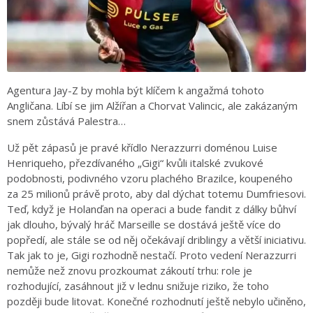
Agentura Jay-Z by mohla být klíčem k angažmá tohoto
Angličana. Líbí se jim Alžířan a Chorvat Valincic, ale zakázaným
snem zůstává Palestra…
Už pět zápasů je pravé křídlo Nerazzurri doménou Luise
Henriqueho, přezdívaného „Gigi“ kvůli italské zvukové
podobnosti, podivného vzoru plachého Brazilce, koupeného
za 25 milionů právě proto, aby dal dýchat totemu Dumfriesovi.
Teď, když je Holanďan na operaci a bude fandit z dálky bůhví
jak dlouho, bývalý hráč Marseille se dostává ještě více do
popředí, ale stále se od něj očekávají driblingy a větší iniciativu.
Tak jak to je, Gigi rozhodně nestačí. Proto vedení Nerazzurri
nemůže než znovu prozkoumat zákoutí trhu: role je
rozhodující, zasáhnout již v lednu snižuje riziko, že toho
později bude litovat. Konečné rozhodnutí ještě nebylo učiněno,