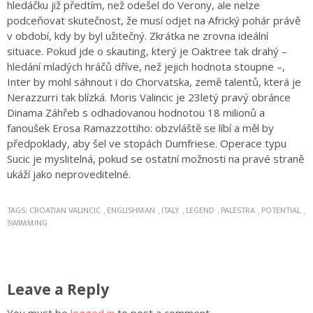
hledáčku již předtím, než odešel do Verony, ale nelze
podceňovat skutečnost, že musí odjet na Africký pohár právě
v období, kdy by byl užitečný. Zkrátka ne zrovna ideální
situace. Pokud jde o skauting, který je Oaktree tak drahý –
hledání mladých hráčů dříve, než jejich hodnota stoupne –,
Inter by mohl sáhnout i do Chorvatska, země talentů, která je
Nerazzurri tak blízká. Moris Valincic je 23letý pravý obránce
Dinama Záhřeb s odhadovanou hodnotou 18 milionů a
fanoušek Erosa Ramazzottiho: obzvláště se líbí a měl by
předpoklady, aby šel ve stopách Dumfriese. Operace typu
Sucic je myslitelná, pokud se ostatní možnosti na pravé straně
ukáží jako neproveditelné.
TAGS:
CROATIAN VALINCIC
,
ENGLISHMAN
,
ITALY
,
LEGEND
,
PALESTRA
,
POTENTIAL
,
SWIMMING
Leave a Reply